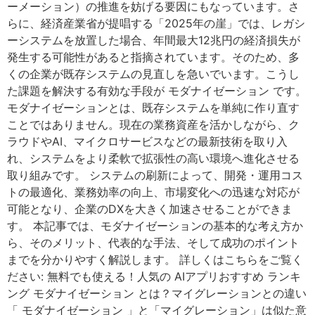
ーメーション）の推進を妨げる要因にもなっています。さ
らに、経済産業省が提唱する「2025年の崖」では、レガシ
ーシステムを放置した場合、年間最大12兆円の経済損失が
発生する可能性があると指摘されています。そのため、多
くの企業が既存システムの見直しを急いでいます。こうし
た課題を解決する有効な手段が モダナイゼーション です。
モダナイゼーションとは、既存システムを単純に作り直す
ことではありません。現在の業務資産を活かしながら、ク
ラウドやAI、マイクロサービスなどの最新技術を取り入
れ、システムをより柔軟で拡張性の高い環境へ進化させる
取り組みです。 システムの刷新によって、開発・運用コス
トの最適化、業務効率の向上、市場変化への迅速な対応が
可能となり、企業のDXを大きく加速させることができま
す。 本記事では、モダナイゼーションの基本的な考え方か
ら、そのメリット、代表的な手法、そして成功のポイント
までを分かりやすく解説します。 詳しくはこちらをご覧く
ださい: 無料でも使える！人気の AIアプリおすすめ ランキ
ング モダナイゼーション とは？マイグレーションとの違い
「 モダナイゼーション 」と「マイグレーション」は似た意