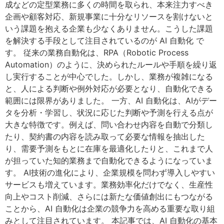
成などの定型業務に多くの時間を取られ、本来注力すべき
企画や顧客対応、新規事業に十分なリソースを割けないと
いう課題を抱える企業も少なくありません。こうした課題
を解決する手段として注目されているのが AI 自動化 で
す。 従来の業務自動化は、RPA（Robotic Process
Automation）のように、決められたルールや手順を繰り返
し実行することが中心でした。しかし、業務が複雑になる
と、人による判断や例外対応が必要となり、自動化できる
範囲には限界がありました。 一方、AI 自動化は、AIがデー
タを分析・学習し、状況に応じた判断や予測を行える点が
大きな特徴です。例えば、問い合わせ内容を自動で分類し
たり、契約書の内容を読み取って必要な情報を抽出した
り、需要予測をもとに在庫を最適化したりと、これまで人
が担っていた知的業務まで自動化できるようになっていま
す。 AI技術の進化により、企業規模を問わず導入しやすい
サービスも増えています。業務効率化だけでなく、生産性
向上やコスト削減、さらには新たな価値創出にもつながる
ことから、AI 自動化は企業の競争力を高める重要な取り組
みとして注目されています。 本記事では、AI 自動化の基本