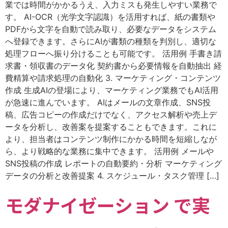
業では時間がかかるうえ、入力ミスも発生しやすい業務で
す。 AI-OCR（光学文字認識）を活用すれば、紙の書類や
PDFから文字を自動で読み取り、必要なデータをシステム
へ登録できます。さらにAIが書類の種類を判別し、適切な
処理フローへ振り分けることも可能です。 活用例 手書き請
求書・領収書のデータ化 契約書から必要情報を自動抽出 経
費精算や請求処理の自動化 3. マーケティング・コンテンツ
作成 生成AIの登場により、マーケティング業務でもAI活用
が急速に進んでいます。 AIはメールの文章作成、SNS投
稿、広告コピーの作成だけでなく、アクセス解析や売上デ
ータを分析し、改善案を提案することもできます。これに
より、担当者はコンテンツ制作にかかる時間を短縮しなが
ら、より戦略的な業務に集中できます。 活用例 メールや
SNS投稿の作成 レポートの自動要約・分析 マーケティング
データの分析と改善提案 4. スケジュール・タスク管理 […]
モダナイゼーション で実