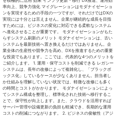
を積極的に活用 効果 インフラ更新・移行 DX推進、運用効
率向上、競争力強化 マイグレーションはモダナイゼーショ
ンを実現するための手段の一つですが、それだけではDXの
実現には十分とは言えません。企業が継続的な成長を目指
すためには、ビジネスの変化に対応できる柔軟なシステム
へ進化させることが重要です。 モダナイゼーションがもた
らすシステム刷新のメリット モダナイゼーションは、古い
システムを最新技術へ置き換えるだけではありません。企
業全体の生産性や競争力を高め、DXを推進するための重要
な投資でもあります。ここでは、代表的な4つのメリットを
ご紹介します。 1. 運用・保守コストを削減できる レガシー
システムは、長年の改修によって複雑化し、「ブラックボ
ックス化」しているケースが少なくありません。担当者し
か仕組みを理解していない状況では、軽微な改修にも多く
の時間とコストがかかります。 モダナイゼーションによっ
てシステム構成を整理し、標準化された技術へ移行するこ
とで、保守性が向上します。また、クラウドを活用すれば
サーバー管理や設備更新の負担も軽減でき、長期的な運用
コストの削減につながります。 2. ビジネスの俊敏性（アジ