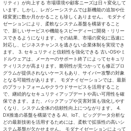
リティ）が向上する 市場環境や顧客ニーズは日々変化して
います。しかし、レガシーシステムでは新機能の追加や仕
様変更に数か月かかることも珍しくありません。 モダナイ
ゼーションにより、柔軟なシステム基盤を構築すること
で、新しいサービスや機能をスピーディーに開発・リリー
スできるようになります。その結果、市場の変化に迅速に
対応し、ビジネスチャンスを逃さない企業体制を実現でき
ます。 3. セキュリティと信頼性を強化できる 古いOSやミ
ドルウェアは、メーカーのサポート終了によってセキュリ
ティリスクが高まります。脆弱性が見つかっても修正プロ
グラムが提供されないケースもあり、サイバー攻撃の対象
となる可能性があります。 モダナイゼーションでは、最新
のプラットフォームやクラウドサービスを活用すること
で、継続的なセキュリティアップデートや高い可用性を確
保できます。また、バックアップや災害対策も強化しやす
くなり、システム全体の信頼性向上につながります。 4.
DX推進の基盤を構築できる AI、IoT、ビッグデータ分析な
どの最新技術を活用するためには、柔軟で拡張性の高いシ
ステム基盤が欠かせません。 モダナイゼーションによって