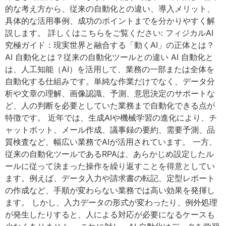
的な考え方から、従来の自動化との違い、導入メリット、
具体的な活用事例、成功のポイントまでを分かりやすく解
説します。 詳しくはこちらをご覧ください: フィジカルAI
究極ガイド：現実世界と融合する「動くAI」の正体とは？
AI 自動化とは？従来の自動化ツールとの違い AI 自動化と
は、人工知能（AI）を活用して、業務の一部または全体を
自動化する仕組みです。単純な作業だけでなく、データ分
析や文章の理解、画像認識、予測、意思決定のサポートな
ど、人の判断を必要としていた業務まで自動化できる点が
特徴です。 近年では、生成AIや機械学習の進化により、チ
ャットボット、メール作成、議事録の要約、需要予測、品
質検査など、幅広い業務でAIが活用されています。 一方、
従来の自動化ツールであるRPAは、あらかじめ設定したル
ールに従って決まった操作を繰り返すことを得意としてい
ます。例えば、データ入力や請求書の転記、定型レポート
の作成など、手順が変わらない業務では高い効果を発揮し
ます。 しかし、入力データの形式が変わったり、例外処理
が発生したりすると、人による対応が必要になるケースも