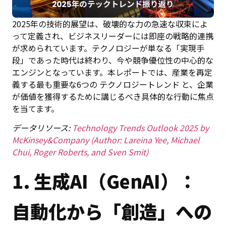
2025年の技術的展望は、破壊的な力の急速な収束によ
って定義され、ビジネスリーダーには即座の戦略的連携
が求められています。テクノロジーが単なる「実現手
段」であった時代は終わり、今や競争優位性の中心的な
エンジンとなっています。
本レポートでは、産業を再定
義する最も重要な6つの テクノロジートレンド と、企業
が価値を獲得するために講じるべき具体的な行動に焦点
を当てます。
データリソース:
Technology Trends Outlook 2025 by
McKinsey&Company (Author: Lareina Yee, Michael
Chui, Roger Roberts, and Sven Smit)
1. 生成AI（GenAI）：
自動化から「創造」への