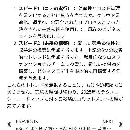
スピード1（コアの実行）：
効率性とコスト管理
を最大化することに焦点を当てます。クラウド最
適化、運用AI、合理化されたITプロセスといった
確立された基盤技術を使用して、既存のビジネス
ラインを最適化します。
スピード2（未来の構築）：
新しい競争優位性と
収益源の構築に焦点を当てます。上記の6つの破壊
的なトレンドに焦点を当てた、献身的なクロスフ
ァンクショナルチームに投資し、新しい提供物を
構築し、ビジネスモデルを根本的に再構築する任
務を与えます。
これらのトレンドを無視することは、もはや選択肢では
ありません。実験の時間は終わり、2025年のテクノロ
ジーロードマップに対する戦略的コミットメントの時が
来ています。
PREVIOUS
NEXT
n8n とは？使い方・AI連携・Zapierとの比較【2025年最新版】
HACHIKO CRM ― 音声SIMサービスを一元管理する オールインワンシステム