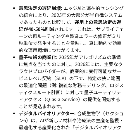
意思決定の遅延崩壊:
エッジAIと遍在的センシング
の統合により、2025年の大部分が半自律システム
であったものと比較して、
運用上の意思決定の遅
延が40-50%削減
されます。これは、サプライチェ
ーンの再ルーティングや製造エラーの修正がミリ
秒単位で発生することを意味し、真に動的で効率
的な運用環境につながります。
量子技術の商業化:
2025年がアルゴリズムの準備
に焦点を当てたのに対し、2026年には、主要なク
ラウドプロバイダーが、商業的に実行可能なサー
ビスレベル契約（SLA）の下で、特定の狭い範囲
の最適化問題（例: 複雑な財務モデリング、ロジス
ティクスルート計画）に対して量子ユーティリテ
ィアクセス（Q-as-a-Service）の提供を開始する
ことが見込まれます。
デジタルバイオリアクター:
合成生物学（セクショ
ン6）は、AIが新しい材料や治療法の生産を監視・
最適化する産業化された「デジタルバイオリアク