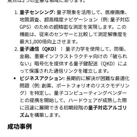
焦点は2つの主要な領域にあります。
量子センシング:
量子現象を活用して、医療画像、
地質調査、超高精度ナビゲーション（例: 量子対応
GPS）のための超精密な測定を実現します。この
機能は、従来のセンサーと比較して測定解像度を
最大1,000倍向上させます。
量子通信（QKD）：
量子力学を使用して、防衛、
金融、重要インフラストラクチャ向けの「破られ
ない」暗号化を提供する量子鍵配送（QKD）によ
って保護された通信リンクを確立します。
ビジネスアクション:
長期的に解決が困難な最適化
問題（例: 創薬、ポートフォリオのリスクモデリン
グ）を特定し、量子コンピューティングベンダー
との提携を開始して、ハードウェアが成熟した際
に迅速に展開できる初期段階の
量子対応アルゴリ
ズム
を構築します。
成功事例