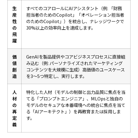
生
すべてのコアロールにAIアシスタント（例: 「財務
産
担当者のためのCopilot」「オペレーション担当者
性
のためのCopilot」）を統合し、ナレッジワークで
の
30%以上の効率向上を達成します。
飛
躍
価
GenAIを製品提供やコアビジネスプロセスに直接組
値
み込む（例: パーソナライズされたマーケティング
創
コンテンツを大規模に生成）高価値のユースケース
造
を3〜5つ特定し、実行します。
人
特化した人材（モデルの制御と出力品質に焦点を当
材
てる「プロンプトエンジニア」、MLOpsと独自の
の
モデルのセキュアな本番環境への統合に焦点を当て
再
る「AIアーキテクト」）を再教育または採用しま
定
す。
義