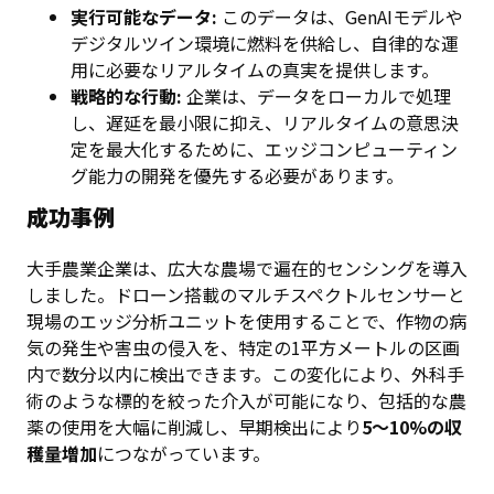
実行可能なデータ:
このデータは、GenAIモデルや
デジタルツイン環境に燃料を供給し、自律的な運
用に必要なリアルタイムの真実を提供します。
戦略的な行動:
企業は、データをローカルで処理
し、遅延を最小限に抑え、リアルタイムの意思決
定を最大化するために、エッジコンピューティン
グ能力の開発を優先する必要があります。
成功事例
大手農業企業は、広大な農場で遍在的センシングを導入
しました。ドローン搭載のマルチスペクトルセンサーと
現場のエッジ分析ユニットを使用することで、作物の病
気の発生や害虫の侵入を、特定の1平方メートルの区画
内で数分以内に検出できます。この変化により、外科手
術のような標的を絞った介入が可能になり、包括的な農
薬の使用を大幅に削減し、早期検出により
5〜10%の収
穫量増加
につながっています。