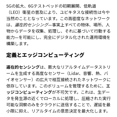
5Gの拡大、6Gテストベッドの初期展開、低軌道
（LEO）衛星の普及により、ユビキタスな接続性は今や
当然のこととなっています。この高密度なネットワーク
は、
遍在的センシング
—事実上すべての物体、場所、人
物からデータを収集、処理し、それに基づいて行動する
能力—を可能にし、完全にデジタル化された運用環境を
構築します。
定義とエッジコンピューティング
遍在的センシング
は、膨大なリアルタイムデータストリ
ームを生成する高度なセンサー（Lidar、音響、熱、バ
イオセンサー）の広大で相互接続されたネットワークに
依存しています。このボリュームを管理するために、
エ
ッジコンピューティング
が不可欠です。これは、生デー
タを発生源の近くでローカルに処理し、圧縮された実行
可能な洞察のみをクラウドに送信することで、遅延を最
小限に抑え、リアルタイムの意思決定を最大化します。