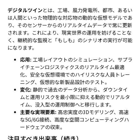
デジタルツイン
とは、工場、風力発電所、都市、あるい
は人間といった物理的な対応物の動的な仮想モデルであ
り、そのセンサーからのリアルタイムデータで常に更新
されます。これにより、現実世界の運用を妨げることな
く、継続的な監視と「もしも」のシナリオの実行が可能
になります。
応用:
工場レイアウトのシミュレーション、サプラ
イチェーンロジスティクスのリアルタイム最適
化、安全な仮想環境でのハイリスクな人員トレー
ニング、仮想的な新製品設計のテスト。
変化:
静的で過去のデータ分析から、ダウンタイ
ムと運用リスクを最小限に抑える動的でリアルタ
イム、没入型の運用制御へと移行します。
主要な実現要素:
高忠実度の3Dモデリング、高速
な5G/6G接続、高度な空間コンピューティングハ
ードウェアの収束。
注目すべき出来事（続き）