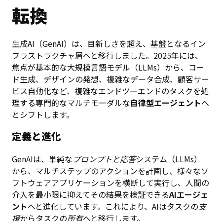
転換
生成AI（GenAI）は、目新しさを超え、基盤となるイン
フラストラクチャ層へと移行しました。2025年には、
焦点が基本的な大規模言語モデル（LLMs）から、コー
ド生成、デザインの発想、複雑なデータ合成、顧客サー
ビス自動化など、複雑なエンドツーエンドのタスクを処
理する専門的なマルチモーダルな
自律型エージェント
へ
とシフトします。
定義と進化
GenAIは、単純な
プロンプトと応答
システム（LLMs）
から、マルチステップのアクションを計画し、様々なソ
フトウェアアプリケーションを横断して実行し、人間の
介入を最小限に抑えてその結果を検証できる
AIエージェ
ント
へと進化しています。これにより、AIはタスクの
支
援
からタスクの
所有
へと移行します。