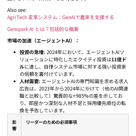
Also see:
AgriTech 変革システム：GenAIで農家を支援する
Genspark AI とは？包括的な概要
市場の加速（エージェントAI）：
投資の急増:
2024年において、エージェントAIソ
リューションに特化したエクイティ投資は
11億ド
ル
に達し、自律システム市場に対する強い投資家
の信頼を裏付けています。
人材需要:
エージェントAIの専門知識を求める求人
広告は、2023年から2024年にかけて（他のAI関連
職と比較して）驚異的な+985%の差を示してお
り、即座かつ深刻な人材不足と採用優先順位の転
換を予告しています。
影
リーダーのための必須事項
響