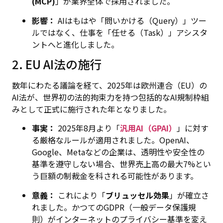
(MCP)
」が業界全体で採用されました。
影響：
AIはもはや「問いかける（Query）」ツー
ルではなく、仕事を「任せる（Task）」アシスタ
ントへと進化しました。
2. EU AI法の施行
数年にわたる議論を経て、2025年は欧州連合（EU）の
AI法が、世界初の法的拘束力を持つ包括的なAI規制枠組
みとして正式に施行された年となりました。
事実：
2025年8月より「
汎用AI（GPAI）
」に対す
る厳格なルールが適用されました。OpenAI、
Google、Metaなどの企業は、透明性や安全性の
基準を遵守しない場合、世界売上高の最大7%とい
う巨額の制裁金を科される可能性があります。
意義：
これにより「
ブリュッセル効果
」が確立さ
れました。かつてのGDPR（一般データ保護規
則）がインターネットのプライバシー基準を変え