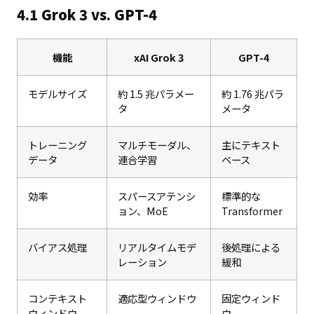
4.1 Grok 3 vs. GPT-4
機能
xAI Grok 3
GPT-4
モデルサイズ
約 1.5 兆パラメー
約 1.76 兆パラ
タ
メータ
トレーニング
マルチモーダル、
主にテキスト
データ
連合学習
ベース
効率
スパースアテンシ
標準的な
ョン、MoE
Transformer
バイアス処理
リアルタイムモデ
後処理による
レーション
緩和
コンテキスト
適応型ウィンドウ
固定ウィンド
ウィンドウ
ウ