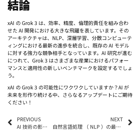
結論
xAI の Grok 3 は、効率、精度、倫理的責任を組み合わ
せた AI 開発における大きな飛躍を表しています。その
アーキテクチャは、NLP、深層学習、分散コンピューテ
ィングにおける最新の進歩を統合し、既存の AI モデル
に対する強力な競争相手となっています。AI 研究が進む
につれて、Grok 3 はさまざまな産業におけるパフォー
マンスと適用性の新しいベンチマークを設定するでしょ
う。
xAI の Grok 3 の可能性にワクワクしていますか？AI が
未来を形作り続ける中、さらなるアップデートにご期待
ください！
PREVIOUS
NEXT
AI 技術の影響下での ITアウトソーシング 業界の変革
自然言語処理 （ NLP ）の最適化技術：トークン化、埋め込み、モデルアーキテクチャ、転移学習