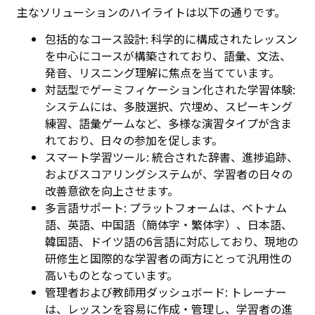
主なソリューションのハイライトは以下の通りです。
包括的なコース設計: 科学的に構成されたレッスン
を中心にコースが構築されており、語彙、文法、
発音、リスニング理解に焦点を当てています。
対話型でゲーミフィケーション化された学習体験:
システムには、多肢選択、穴埋め、スピーキング
練習、語彙ゲームなど、多様な演習タイプが含ま
れており、日々の参加を促します。
スマート学習ツール: 統合された辞書、進捗追跡、
およびスコアリングシステムが、学習者の日々の
改善意欲を向上させます。
多言語サポート: プラットフォームは、ベトナム
語、英語、中国語（簡体字・繁体字）、日本語、
韓国語、ドイツ語の6言語に対応しており、現地の
研修生と国際的な学習者の両方にとって汎用性の
高いものとなっています。
管理者および教師用ダッシュボード: トレーナー
は、レッスンを容易に作成・管理し、学習者の進