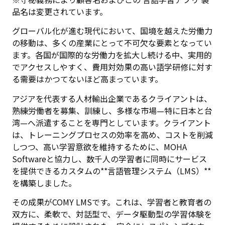
品名は変更されています。
グローバル化が進む現代において、国境を越えた労働力
の移動は、多くの産業にとって不可欠な要素となってい
ます。各国が国際的な労働力を拡大し続ける中、実用的
でアクセスしやすく、費用対効果の高い語学研修に対す
る需要はかつてないほど高まっています。
アジアを代表する人材輸出企業であるクライアントは、
熟練労働者を募集、訓練し、多様な市場—特に日本と台
湾—へ派遣することを専門としています。クライアント
は、トレーニングプロセスの効率を高め、コストを削減
しつつ、高い学習意欲を維持するために、MOHA
Softwareと協力し、数千人の学習者に同時にサービス
を提供できるカスタムの**言語管理システム（LMS）**
を構築しました。
その成果がCOMY LMSです。これは、学習者と教育者の
双方に、柔軟で、対話型で、データ駆動型の学習体験を