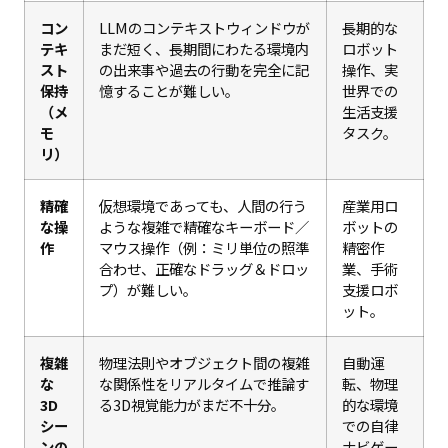
コン
LLMのコンテキストウィンドウが
長期的な
テキ
まだ短く、長期間にわたる環境内
ロボット
スト
の出来事や過去の行動を完全に記
操作、実
保持
憶することが難しい。
世界での
（メ
生活支援
モ
タスク。
リ）
精確
仮想環境であっても、人間の行う
産業用ロ
な操
ような複雑で精確なキーボード／
ボットの
作
マウス操作（例：ミリ単位の照準
精密作
合わせ、正確なドラッグ＆ドロッ
業、手術
プ）が難しい。
支援ロボ
ット。
複雑
物理法則やオブジェクト間の複雑
自動運
な
な関係性をリアルタイムで推論す
転、物理
3D
る3D視覚能力がまだ不十分。
的な環境
シー
での自律
ンの
ナビゲー