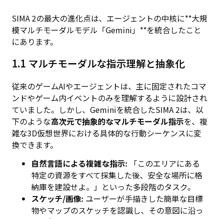
SIMA 2の最大の進化点は、エージェントの中核に**大規
模マルチモーダルモデル「Gemini」**を統合したこと
にあります。
1.1 マルチモーダルな指示理解と抽象化
従来のゲームAIやエージェントは、主に固定されたコマ
ンドやゲーム内イベントのみを理解するように設計され
ていました。しかし、Geminiを統合したSIMA 2は、以
下のような
高次元で抽象的なマルチモーダル指示
を、複
雑な3D仮想世界における具体的な行動シーケンスに変
換できます。
自然言語による複雑な指示:
「このエリアにある
特定の資源をすべて採集した後、安全な場所に格
納庫を建設せよ。」といった多段階のタスク。
スケッチ/画像:
ユーザーが手描きした簡単な目標
物やマップのスケッチを認識し、その意図に沿っ