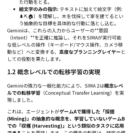
た行動をとる。
絵文字のみの指示:
テキストに加えて絵文字（例:
🌲⛏️🏠）を理解し、木を伐採して家を建てるとい
う抽象的な目標を具体的な行動に落とし込む。
Geminiは、これらの入力からユーザーの**意図
（Intent）**を正確に推論し、それをSIMAが実行可能
な低レベルの操作（キーボード/マウス操作、カメラ移
動など）へと変換する、
高度なプランニングレイヤー
と
しての役割を果たします。
1.2 概念レベルでの転移学習の実現
Geminiの強力な一般化能力により、SIMA 2は
概念レベ
ルでの転移学習
（Conceptual Transfer Learning）を実
現しました。
これは、エージェントが
ゲームAで獲得した「採掘
(Mining)」の抽象的な概念を、学習していないゲームB
での「収穫 (Harvesting)」という類似のタスクに応用
できる
ことを意味します。この概念の転移は、特定の環