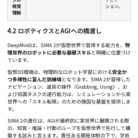
視覚
ション。
理解
4.2 ロボティクスとAGIへの橋渡し
DeepMindは、SIMA 2が仮想世界で習得する能力を、
物
理世界のロボットに必要な基礎スキル
と明確に位置づけ
ています。
仮想3D環境は、物理的なロボット学習における
安全か
つ多様性に富んだ訓練場
となります。SIMA 2が習得した
ナビゲーション、道具の操作（Grabbing, Using）、お
よび協調タスクの遂行能力は、シミュレーションから実
世界への「スキル転移」のための強固な基盤を提供しま
す。
SIMA 2の進化は、AGIが最終的に実世界に展開される際
の、知覚・推論・行動のループを仮想世界で先行して構
築する試みと言えます。責任ある開発体制の下で、学術