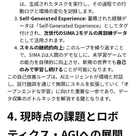
は、生成されたタスクを実行し、その過程での行
動ログと環境の変化を記録します。
Self-Generated Experience:
蓄積された経験デ
ータは「Self-Generated Experience」としてタグ
付けされ、
次世代のSIMA 2モデルの再訓練データ
として活用されます。
スキルの継続的向上:
このループを繰り返すこと
で、SIMA 2は人間のデモなしに、未学習ゲームで
の能力を自律的に向上させ、新規の世界でも
自己
のみで学習し続ける
ことが可能になります。
この自己改善ループは、AIエージェントが環境と対話
し、試行錯誤を通じて無限にスキルを拡張していく「オ
ープンエンドな学習」に向けた重要な一歩であり、デー
タ収集のボトルネックを解消する鍵となります。
4. 現時点の課題とロボ
ティクス・AGIへの展開