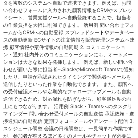
タを複数のシステムへ自動で連携できます。例えば、お問
い合わせフォームに入力された顧客情報をCRMやスプレッ
ドシート、営業支援ツールへ自動登録することで、担当者
の作業負担を大幅に削減できます。 活用例 問い合わせフォ
ームからCRMへの自動登録 スプレッドシートやデータベー
スの自動更新 ECサイトの注文情報を販売管理システムへ連
携 顧客情報や案件情報の自動同期 2. コミュニケーショ
ン・通知 社内外とのコミュニケーションにも、オートメー
ションは大きな効果を発揮します。 例えば、新しい問い合
わせが届いた際に担当者へSlackやMicrosoft Teamsで通知
したり、申請が承認されたタイミングで関係者へメールを
送信したりといった作業を自動化できます。 また、顧客へ
の受付確認メールや定期的なフォローアップメールも自動
送信できるため、対応漏れを防ぎながら、顧客満足度の向
上にもつながります。 活用例 Slack・Teamsへのタスクリ
マインダー 問い合わせ受付メールの自動送信 承認依頼・進
捗通知の自動配信 定期フォローメールやアンケート配信 3.
スケジュール調整 会議の日程調整は、一見簡単な作業です
が、参加者が増えるほど多くのメールやチャットが必要に