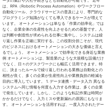
ータの集計や入社手続きなども自動化が可能です。 近年
は、RPA（Robotic Process Automation）やワークフロー
自動化ツール、クラウドサービスの普及により、専門的な
プログラミング知識がなくても導入できるケースが増えて
います。 オートメーションは単なる「作業の効率化」では
なく、企業全体の生産性を向上させるための基盤です。人
は判断や創造性が求められる仕事に集中し、システムは繰
り返し作業を正確に実行する。この役割分担こそが、現代
のビジネスにおけるオートメーションの大きな価値と言え
るでしょう。 オートメーション で効率化できる身近な業務
例 オートメーションは、製造業のような大規模な設備だけ
でなく、日々のデスクワークにも幅広く活用できます。特
に、決まったルールで繰り返し行われる業務は自動化との
相性が良く、多くの企業が生産性向上や業務負担の軽減を
目的に導入しています。 1. データ連携・データ入力 異なる
システムへ同じ情報を何度も入力する作業は、多くの企業
で発生しています。しかし、このような転記作業は時間が
かかるだけでなく、入力ミスや更新漏れの原因にもなりま
す。 オートメーションを活用すれば、一度入力されたデー