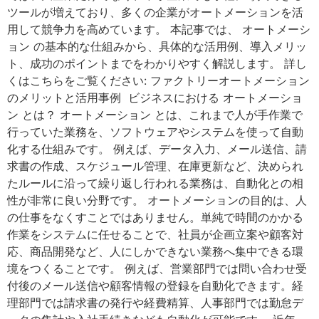
ツールが増えており、多くの企業がオートメーションを活
用して競争力を高めています。 本記事では、 オートメーシ
ョン の基本的な仕組みから、具体的な活用例、導入メリッ
ト、成功のポイントまでをわかりやすく解説します。 詳し
くはこちらをご覧ください: ファクトリーオートメーション
のメリットと活用事例 ビジネスにおける オートメーショ
ン とは？ オートメーション とは、これまで人が手作業で
行っていた業務を、ソフトウェアやシステムを使って自動
化する仕組みです。 例えば、データ入力、メール送信、請
求書の作成、スケジュール管理、在庫更新など、決められ
たルールに沿って繰り返し行われる業務は、自動化との相
性が非常に良い分野です。 オートメーションの目的は、人
の仕事をなくすことではありません。単純で時間のかかる
作業をシステムに任せることで、社員が企画立案や顧客対
応、商品開発など、人にしかできない業務へ集中できる環
境をつくることです。 例えば、営業部門では問い合わせ受
付後のメール送信や顧客情報の登録を自動化できます。経
理部門では請求書の発行や経費精算、人事部門では勤怠デ