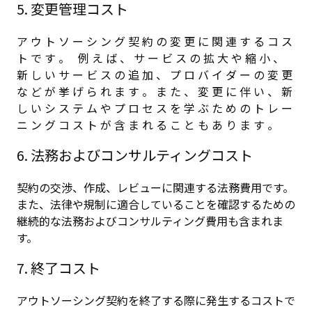
5. 変更管理コスト
ア ウ ト ソ ー シ ン グ 契 約 の 変 更 に 関 連 す る コ ス
ト で す 。 例 え ば 、 サ ー ビ ス の 拡 大 や 縮 小 、
新 し い サ ー ビ ス の 追 加 、 プ ロ バ イ ダ ー の 変 更
な ど が 挙 げ ら れ ま す 。 ま た 、 変 更 に 伴 い 、 新
し い シ ス テ ム や プ ロ セ ス を 学 ぶ た め の ト レ ー
ニ ン グ コ ス ト が 含 ま れ る こ と も あ り ま す 。
6. 法務およびコンサルティングコスト
契約の交渉、作成、レビューに関連する法務費用です。
また、法律や規制に適合していることを確認するための
継続的な法務およびコンサルティング費用も含まれま
す。
7. 終了コスト
アウトソーシング契約を終了する際に発生するコストで