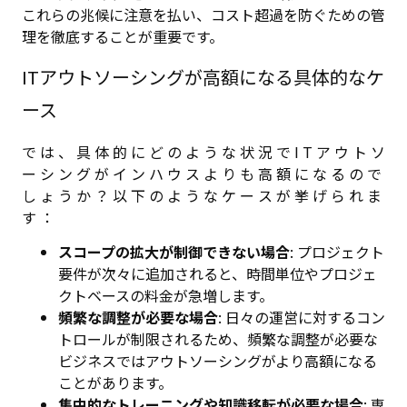
これらの兆候に注意を払い、コスト超過を防ぐための管
理を徹底することが重要です。
ITアウトソーシングが高額になる具体的なケ
ース
で は 、 具 体 的 に ど の よ う な 状 況 で I T ア ウ ト ソ
ー シ ン グ が イ ン ハ ウ ス よ り も 高 額 に な る の で
し ょ う か ？ 以 下 の よ う な ケ ー ス が 挙 げ ら れ ま
す ：
スコープの拡大が制御できない場合
: プロジェクト
要件が次々に追加されると、時間単位やプロジェ
クトベースの料金が急増します。
頻繁な調整が必要な場合
: 日々の運営に対するコン
トロールが制限されるため、頻繁な調整が必要な
ビジネスではアウトソーシングがより高額になる
ことがあります。
集中的なトレーニングや知識移転が必要な場合
: 専