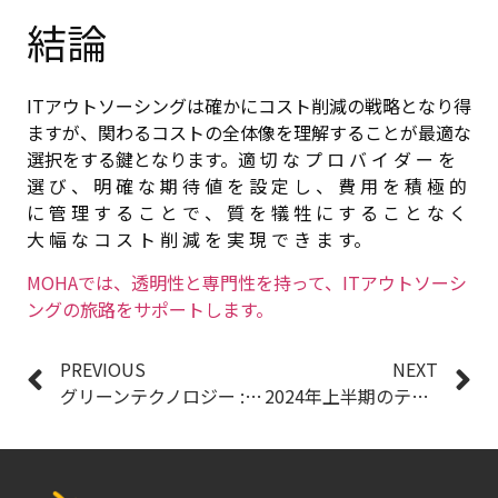
結論
ITアウトソーシングは確かにコスト削減の戦略となり得
ますが、関わるコストの全体像を理解することが最適な
選択をする鍵となります。適 切 な プ ロ バ イ ダ ー を
選 び 、 明 確 な 期 待 値 を 設 定 し 、 費 用 を 積 極 的
に 管 理 す る こ と で 、 質 を 犠 牲 に す る こ と な く
大 幅 な コ ス ト 削 減 を 実 現 で き ま す。
MOHAでは、透明性と専門性を持って、ITアウトソーシ
ングの旅路をサポートします。
PREVIOUS
NEXT
グリーンテクノロジー :定義、利点、地球とビジネスへの影響
2024年上半期のテックトレンド： AI が未来をリード