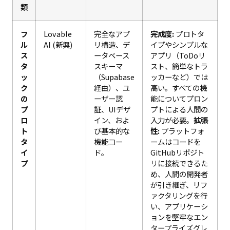
類
フ
Lovable
完全なアプ
完成度:
プロトタ
ル
AI (新興)
リ構造、デ
イプやシンプルな
ス
ータベース
アプリ（ToDoリ
タ
スキーマ
スト、簡単なトラ
ッ
（Supabase
ッカーなど）では
ク
経由）、ユ
高い。すべての機
の
ーザー認
能についてプロン
プ
証、UIデザ
プトによる人間の
ロ
イン、およ
入力が必要。
拡張
ト
び基本的な
性:
プラットフォ
タ
機能コー
ームはコードを
イ
ド。
GitHubリポジト
プ
リに接続できるた
め、人間の開発者
が引き継ぎ、リフ
ァクタリングを行
い、アプリケーシ
ョンを堅牢なエン
タープライズグレ