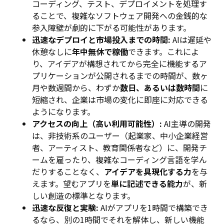
コーディング、テスト、デプロイメントを処理す
ることで、複雑なソフトウェア開発への金銭的な
参入障壁が劇的に下がる可能性があります。
迅速なデプロイと市場投入までの時間:
AIは遅延や
休憩なしに
年中無休で稼働
できます。これによ
り、アイデアが構想されてから完全に機能するア
プリケーションが公開されるまでの時間が、数ヶ
月や数週間から、わずか
数日、あるいは数時間
に
短縮され、企業は市場の変化に即座に対応できる
ようになります。
アクセスの向上（高い利用可能性）:
AI主導の開発
は、非技術系のユーザー（起業家、中小企業経営
者、アーティスト、教育関係者など）に、開発チ
ームを雇ったり、複雑なコーディング言語を学ん
だりすることなく、
アイデアを具現化する力
を与
えます。望むアプリを
単に記述できる能力
が、新
しい創造の標準となります。
迅速な反復と実験:
AIがアプリを1時間で構築でき
るなら、別の1時間でそれを解体し、新しい機能