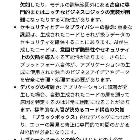
欠如
したり、モデルの訓練範囲外にある
高度に専
門的またはニッチなビジネスロジックの実装が困
難
になったりする可能性があります。
セキュリティとデータプライバシーの懸念:
重要な
課題は、生成されたコードとそれが扱うデータの
セキュリティを確保することにあります。AIが生
成したコードは、
意図せず脆弱性やセキュリティ
上の欠陥を導入
する可能性があります。さらに、
プラットフォーム自体が、アプリケーションの生
成に使用された独自のビジネスアイデアやデータ
を安全に管理・処理する必要があります。
デバッグの複雑さ:
アプリケーションに障害が発
生した場合、自動生成されたコードの層を遡って
原因を特定するのは非常に困難になることがあり
ます。標準的な
人間が読めるコード構造の欠如
は、「
ブラックボックス
」的なデバッグにつなが
り、エラーの発見と修正に専門的で時間のかかる
AI分析が必要になります。
レガシーシステムとの統合:
ほとんどの大企業