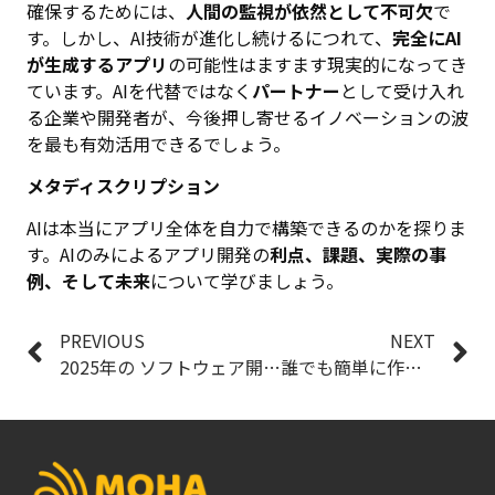
確保するためには、
人間の監視が依然として不可欠
で
す。しかし、AI技術が進化し続けるにつれて、
完全にAI
が生成するアプリ
の可能性はますます現実的になってき
ています。AIを代替ではなく
パートナー
として受け入れ
る企業や開発者が、今後押し寄せるイノベーションの波
を最も有効活用できるでしょう。
メタディスクリプション
AIは本当にアプリ全体を自力で構築できるのかを探りま
す。AIのみによるアプリ開発の
利点、課題、実際の事
例、そして未来
について学びましょう。
PREVIOUS
NEXT
2025年の ソフトウェア開発トレンド ：AI主導の進化と持続可能性
誰でも簡単に作れる Lovable AI アプリビルダー