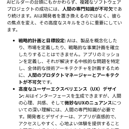
AIビルダーの台頭にもかかわらず、複雑なソフトウェア
プロジェクトの成功には、
人間の専門知識が不可欠
であ
り続けます。AIは開発者を置き換えるのではなく、彼ら
の焦点を変え、その高度なスキルをさらに重要にしてい
ます。
戦略的計画と目標設定:
AIは、製品を概念化した
り、市場を定義したり、戦略的な事業計画を確立
したりすることはできません。アプリのミッショ
ンを定義し、それが解決する中核的な問題を特定
し、全体的な技術アーキテクチャを計画するため
に、
人間のプロダクトマネージャーとアーキテク
トが不可欠
です。
高度なユーザーエクスペリエンス（UX）デザイ
ン:
AIはインターフェースを生成できますが、人間
の心理、共感、そして
微妙なUXのニュアンス
につ
いての深い理解には、人間の専門知識が必要で
す。開発者とデザイナーは、アプリが直感的で、
アクセスしやすく、心地よい体験を提供すること