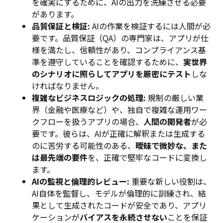
を確実にするために、AIの出力を洗練させる必要
があります。
品質保証と検証:
AIの作業を検証するには人間が必
要です。品質保証（QA）の専門家は、アプリが仕
様を満たし、信頼性があり、コンプライアンス基
準を遵守していることを確認するために、
実世界
のシナリオに照らしてアプリを厳密にテスト
しな
ければなりません。
複雑なビジネスロジックの処理:
規制の厳しい業
界（金融や医療など）や、独自で複雑な運用ワー
クフローを扱うアプリの場合、
人間の開発者
が必
要です。彼らは、AIが正確に解釈または生成する
のに苦労する可能性のある、
曖昧で微妙な、また
は最先端の要件
を、正確で堅牢なコードに変換し
ます。
AIの監視と倫理的レビュー:
重要な新しい役割は、
AI自体を監督し、モデルが倫理的に訓練され、結
果として生成されたコードが安全であり、アプリ
ケーションが
バイアスを永続させない
ことを保証