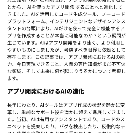
とから、 AIを使ったアプリ開発
すること
へと進化して
きました。AIを活用したコード生成ツール、ノーコード
プラットフォーム、インテリジェントなデザインアシス
タントの台頭により、AIだけを使って完全に機能するア
プリを作成することが本当に可能なのか？という疑問が
生じています。AIはアプリ開発をより速く、より利用し
やすいものにしましたが、考慮すべき限界も依然として
存在します。この記事では、アプリ開発におけるAIの能
力、今日実現できること、人間の専門知識がまだ不可欠
な領域、そして未来に何が起こりうるかについて考察し
ます。
アプリ開発におけるAIの進化
長年にわたり、AIツールはアプリ作成の状況を静かに変
革し、単純なサポート役を遥かに超えて進展してきまし
た。当初、AIは有用なアシスタントであり、コードのス
ニペットを提案したり、バグを検出したり、反復的なテ