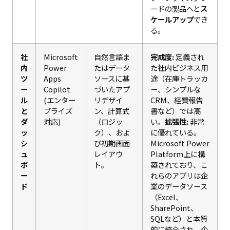
ードの製品へと
ス
ケールアップ
でき
る。
社
Microsoft
自然言語ま
完成度:
定義され
内
Power
たはデータ
た社内ビジネス用
ツ
Apps
ソースに基
途（在庫トラッカ
ー
Copilot
づいたアプ
ー、シンプルな
ル
(エンター
リデザイ
CRM、経費報告
と
プライズ
ン、計算式
書など）では高
ダ
対応)
（ロジッ
い。
拡張性:
非常
ッ
ク）、およ
に優れている。
シ
び初期画面
Microsoft Power
ュ
レイアウ
Platform上に構
ボ
ト。
築されており、こ
ー
れらのアプリは企
ド
業のデータソース
（Excel、
SharePoint、
SQLなど）と本質
的に統合され、企