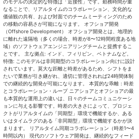
のモデルの決定的な特徴は「近接性」です。勤務時間が重
なることで、リアルタイムのコラボレーション、文化的な
価値観の共有、および対面でのチームミーティングのため
の移動の容易さが可能になります。 オフショア開発
（Offshore Development） オフショア開発とは、地理的
に離れた遠隔地（多くの場合、時差が8〜12時間程度ある地
域）のソフトウェアエンジニアリングチームと提携するこ
とです。 主な拠点: インド、フィリピン、ベトナムなど。
特徴: このモデルは非同期型のコラボレーション向けに設計
されています。莫大な距離と時差があるため、シフトをま
たいで業務が引き継がれ、適切に管理されれば24時間体制
での継続的な開発が可能になります。 本質的な乖離：時差
とコラボレーション・ループ ニアショアとオフショアの最
も本質的な運用上の違いは、日々のチームコミュニケーシ
ョンに与える影響です。時差の大きさによって、プロジェ
クトがリアルタイムの「同期型」環境で機能するか、ある
いはタイムラグのある「非同期型」環境で機能するかが決
まります。 リアルタイム同期コラボレーション（時差1〜4
時間以内） 現代のソフトウェア開発は、継続的なフィード