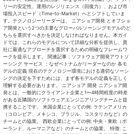
リーの安定性、運用のレジリエンス（回復力）、および市
場投入スピード（Time-to-Market）へとシフトしていま
す。テクノロジーリーダーは、 ニアショア開発 とオフショ
ア開発という2つの主要なグローバルソーシングモデルのど
ちらを選択すべきかを決定しなければなりません。本ガイ
ドでは、これらのモデルについて詳細な分析を提供し、貴
社に最適なアプローチを選択するための明確なフレームワ
ークを提示します。 関連記事：ソフトウェア開発アウトソ
ーシング サービス ：なぜベトナムがリーダーなのか 各モ
デルの定義 現在のテクノロジー環境における適切なソーシ
ングの決定を下すためには、まず各モデルの定義を正しく
理解する必要があります。 ニアショア 開発 ニアショア開
発とは、一般的にクライアント企業と1〜4時間程度の時差
がある近隣国のソフトウェアエンジニアリングチームと提
携することです。 米国企業にとっての例: ラテンアメリカ
（コロンビア、メキシコ、ブラジル、コスタリカなど）の
チームとの協業。 西欧企業にとっての例: 中央・東欧（ポ
ーランド、ルーマニアなど）のチームとの協業。 特徴: こ