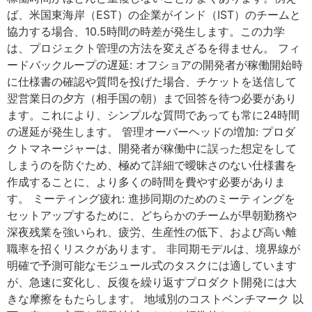
ば、米国東海岸（EST）の企業がインド（IST）のチームと
協力する場合、10.5時間の時差が発生します。この力学
は、プロジェクト管理の方法を変えざるを得ません。 フィ
ードバックループの遅延: オフショアの開発者が稼働開始時
に仕様書の確認や質問を投げた場合、チケットを送信して
翌営業日の夕方（相手国の朝）まで回答を待つ必要があり
ます。これにより、シンプルな質問であっても常に24時間
の遅延が発生します。 管理オーバーヘッドの増加: プロダ
クトマネージャーは、開発者が稼働中に誤った想定をして
しまうのを防ぐため、極めて詳細で曖昧さのない仕様書を
作成することに、より多くの時間を費やす必要がありま
す。 ミーティング疲れ: 進捗同期のためのミーティングを
セットアップするために、どちらかのチームが早朝勤務や
深夜残業を強いられ、疲労、生産性の低下、および高い離
職率を招くリスクがあります。 非同期モデルは、境界線が
明確で予測可能なモジュール式のタスクには適しています
が、急速に変化し、反復を繰り返すプロダクト開発には大
きな摩擦をもたらします。 地域別のコストベンチマーク 以