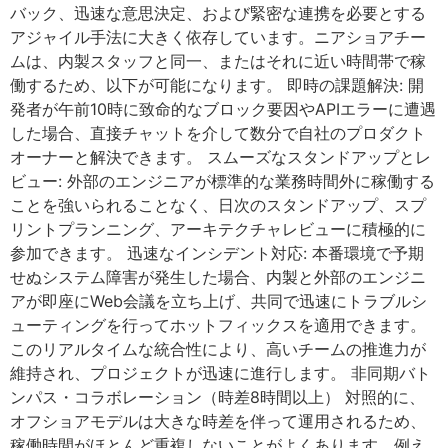
バック、迅速な意思決定、および緊密な連携を必要とする
アジャイル手法に大きく依存しています。ニアショアチー
ムは、内製スタッフと同一、またはそれに近い時間帯で稼
働するため、以下が可能になります。 即時の課題解決: 開
発者が午前10時に致命的なブロック要因やAPIエラーに遭遇
した場合、直接チャットを介して数分で自社のプロダクト
オーナーと解決できます。 スムーズなスタンドアップとレ
ビュー: 外部のエンジニアが標準的な業務時間外に稼働する
ことを強いられることなく、日次のスタンドアップ、スプ
リントプランニング、アーキテクチャレビューに積極的に
参加できます。 迅速なインシデント対応: 本番環境で予期
せぬシステム障害が発生した場合、内製と外部のエンジニ
アが即座にWeb会議を立ち上げ、共同で迅速にトラブルシ
ューティングを行ってホットフィックスを適用できます。
このリアルタイムな統合性により、高いチームの推進力が
維持され、プロジェクトが迅速に進行します。 非同期バト
ンパス・コラボレーション（時差8時間以上） 対照的に、
オフショアモデルは大きな時差を伴って運用されるため、
稼働時間がほとんど重複しないことがよくあります。例え